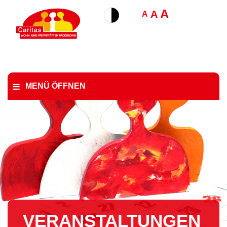
A
A
A
MENÜ ÖFFNEN
VER­AN­STAL­TUN­GEN