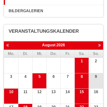
BILDERGALERIEN
VERANSTALTUNGS­KALENDER
August 2026
Mo.
Di.
Mi.
Do.
Fr.
Sa.
So.
1
2
3
4
5
6
7
8
9
10
11
12
13
14
15
16