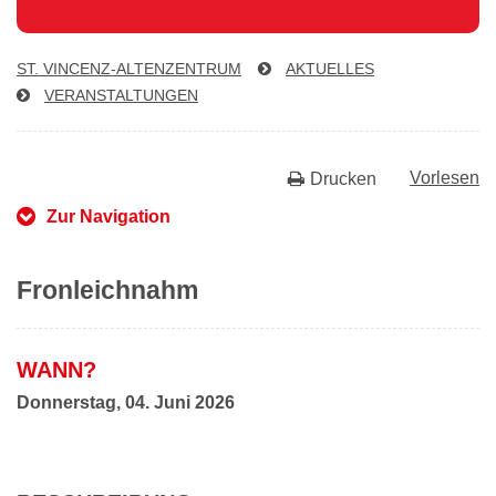
ST. VIN­CENZ-AL­TEN­ZEN­TRUM
AKTUELLES
VER­AN­STAL­TUN­GEN
Vorlesen
Drucken
Zur Navigation
Fronleichnahm
WANN?
Donnerstag, 04. Juni 2026