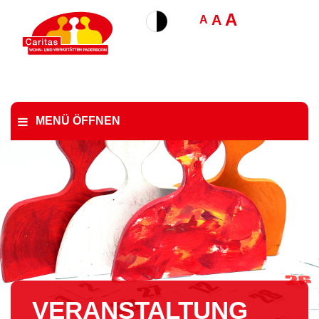
A
A
A
MENÜ ÖFFNEN
VER­AN­STAL­TUNG