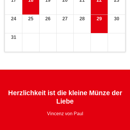
17
18
19
20
21
22
23
24
25
26
27
28
29
30
31
Herzlichkeit ist die kleine Münze der
Liebe
Vincenz von Paul