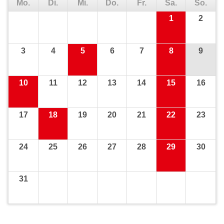
Mo.
Di.
Mi.
Do.
Fr.
Sa.
So.
1
2
3
4
5
6
7
8
9
10
11
12
13
14
15
16
17
18
19
20
21
22
23
24
25
26
27
28
29
30
31