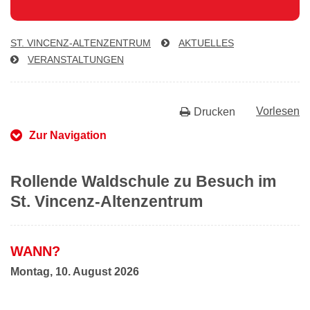
ST. VIN­CENZ-AL­TEN­ZEN­TRUM
AKTUELLES
VER­AN­STAL­TUN­GEN
Vorlesen
Drucken
Zur Navigation
Rollende Waldschule zu Besuch im
St. Vincenz‑Altenzentrum
WANN?
Montag, 10. August 2026