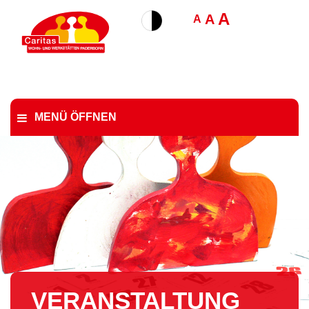
A
A
A
MENÜ ÖFFNEN
VER­AN­STAL­TUNG