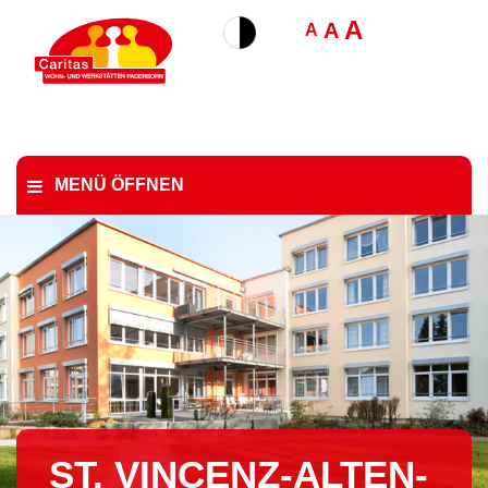
A
A
A
MENÜ ÖFFNEN
ST. VIN­CENZ-AL­TEN­