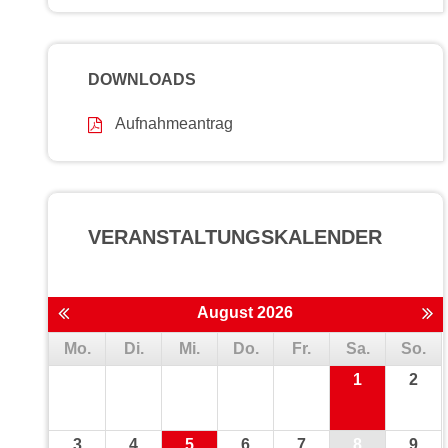
DOWNLOADS
Aufnahmeantrag
VERANSTALTUNGS­KALENDER
August 2026
Mo.
Di.
Mi.
Do.
Fr.
Sa.
So.
1
2
3
4
5
6
7
8
9