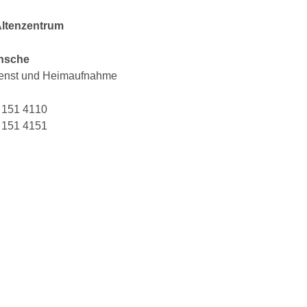
Altenzentrum
nsche
ienst und Heimaufnahme
 151 4110
 151 4151