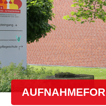
AUF­NAH­ME­FOR