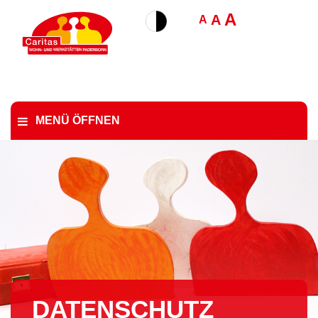
A
A
A
MENÜ ÖFFNEN
DATENSCHUTZ