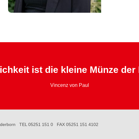
ichkeit ist die kleine Münze der
Vincenz von Paul
derborn
TEL 05251 151 0
FAX 05251 151 4102